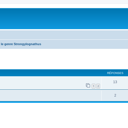
 le genre Strongylognathus
RÉPONSES
13
1
2
2