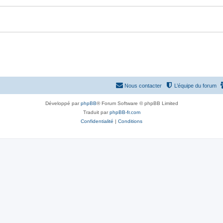
Nous contacter
L’équipe du forum
Développé par
phpBB
® Forum Software © phpBB Limited
Traduit par
phpBB-fr.com
Confidentialité
|
Conditions