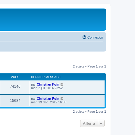
Connexion
2 sujets • Page
1
sur
1
VUES
DERNIER MESSAGE
par
Christian Foin
74146
mer. 2 juil. 2014 23:52
par
Christian Foin
15684
mer. 19 déc. 2012 16:05
2 sujets • Page
1
sur
1
Aller à