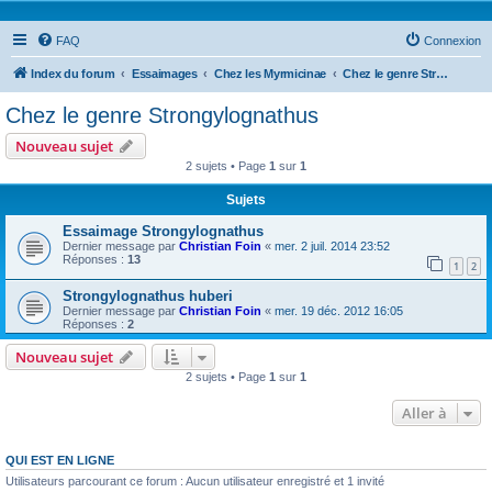
FAQ
Connexion
Index du forum
Essaimages
Chez les Myrmicinae
Chez le genre Strongylognathus
Chez le genre Strongylognathus
Nouveau sujet
2 sujets • Page
1
sur
1
Sujets
Essaimage Strongylognathus
Dernier message par
Christian Foin
«
mer. 2 juil. 2014 23:52
Réponses :
13
1
2
Strongylognathus huberi
Dernier message par
Christian Foin
«
mer. 19 déc. 2012 16:05
Réponses :
2
Nouveau sujet
2 sujets • Page
1
sur
1
Aller à
QUI EST EN LIGNE
Utilisateurs parcourant ce forum : Aucun utilisateur enregistré et 1 invité