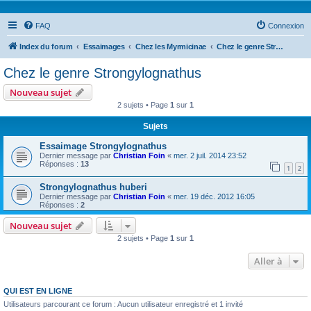
FAQ
Connexion
Index du forum
Essaimages
Chez les Myrmicinae
Chez le genre Strongylognathus
Chez le genre Strongylognathus
Nouveau sujet
2 sujets • Page
1
sur
1
Sujets
Essaimage Strongylognathus
Dernier message par
Christian Foin
«
mer. 2 juil. 2014 23:52
Réponses :
13
1
2
Strongylognathus huberi
Dernier message par
Christian Foin
«
mer. 19 déc. 2012 16:05
Réponses :
2
Nouveau sujet
2 sujets • Page
1
sur
1
Aller à
QUI EST EN LIGNE
Utilisateurs parcourant ce forum : Aucun utilisateur enregistré et 1 invité