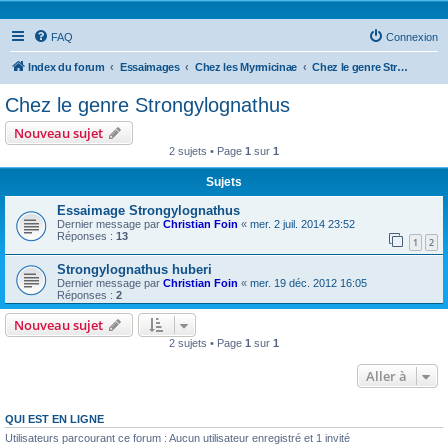
FAQ
Connexion
Index du forum
Essaimages
Chez les Myrmicinae
Chez le genre Strongylognathus
Chez le genre Strongylognathus
Nouveau sujet
2 sujets • Page
1
sur
1
Sujets
Essaimage Strongylognathus
Dernier message par
Christian Foin
«
mer. 2 juil. 2014 23:52
Réponses :
13
1
2
Strongylognathus huberi
Dernier message par
Christian Foin
«
mer. 19 déc. 2012 16:05
Réponses :
2
Nouveau sujet
2 sujets • Page
1
sur
1
Aller à
QUI EST EN LIGNE
Utilisateurs parcourant ce forum : Aucun utilisateur enregistré et 1 invité