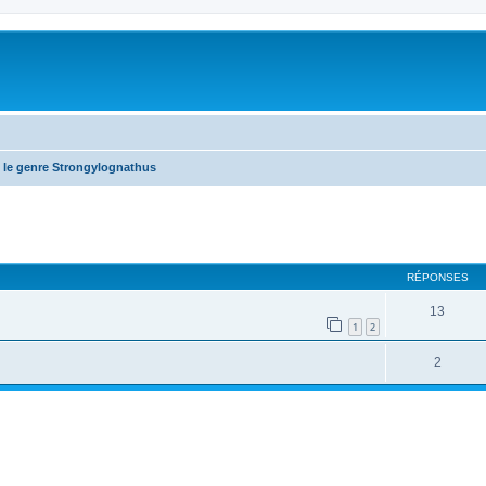
 le genre Strongylognathus
RÉPONSES
13
1
2
2