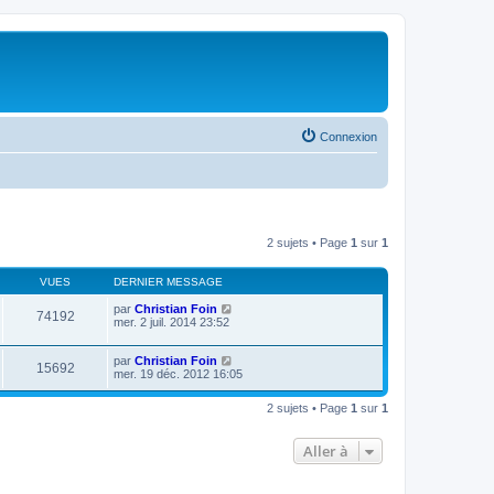
Connexion
2 sujets • Page
1
sur
1
VUES
DERNIER MESSAGE
par
Christian Foin
74192
mer. 2 juil. 2014 23:52
par
Christian Foin
15692
mer. 19 déc. 2012 16:05
2 sujets • Page
1
sur
1
Aller à