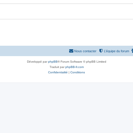
Nous contacter
L’équipe du forum
Développé par
phpBB
® Forum Software © phpBB Limited
Traduit par
phpBB-fr.com
Confidentialité
|
Conditions