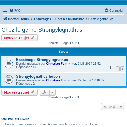
FAQ
Connexion
Index du forum
Essaimages
Chez les Myrmicinae
Chez le genre Strongylognathus
Chez le genre Strongylognathus
Nouveau sujet
2 sujets • Page
1
sur
1
Sujets
Essaimage Strongylognathus
Dernier message par
Christian Foin
«
mer. 2 juil. 2014 23:52
Réponses :
13
1
2
Strongylognathus huberi
Dernier message par
Christian Foin
«
mer. 19 déc. 2012 16:05
Réponses :
2
Nouveau sujet
2 sujets • Page
1
sur
1
Aller à
QUI EST EN LIGNE
Utilisateurs parcourant ce forum : Aucun utilisateur enregistré et 1 invité