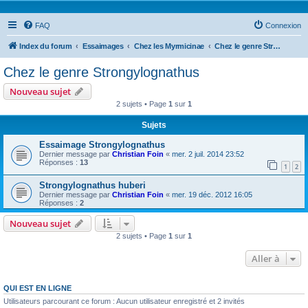
FAQ
Connexion
Index du forum
Essaimages
Chez les Myrmicinae
Chez le genre Strongylognathus
Chez le genre Strongylognathus
Nouveau sujet
2 sujets • Page
1
sur
1
Sujets
Essaimage Strongylognathus
Dernier message par
Christian Foin
«
mer. 2 juil. 2014 23:52
Réponses :
13
1
2
Strongylognathus huberi
Dernier message par
Christian Foin
«
mer. 19 déc. 2012 16:05
Réponses :
2
Nouveau sujet
2 sujets • Page
1
sur
1
Aller à
QUI EST EN LIGNE
Utilisateurs parcourant ce forum : Aucun utilisateur enregistré et 2 invités