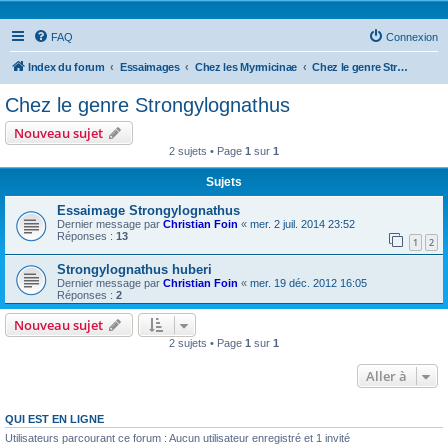
FAQ
Connexion
Index du forum
Essaimages
Chez les Myrmicinae
Chez le genre Strongylognathus
Chez le genre Strongylognathus
Nouveau sujet
2 sujets • Page
1
sur
1
Sujets
Essaimage Strongylognathus
Dernier message par
Christian Foin
«
mer. 2 juil. 2014 23:52
Réponses :
13
1
2
Strongylognathus huberi
Dernier message par
Christian Foin
«
mer. 19 déc. 2012 16:05
Réponses :
2
Nouveau sujet
2 sujets • Page
1
sur
1
Aller à
QUI EST EN LIGNE
Utilisateurs parcourant ce forum : Aucun utilisateur enregistré et 1 invité