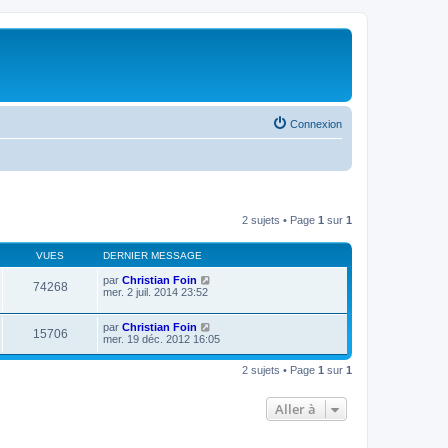
Connexion
2 sujets • Page
1
sur
1
VUES
DERNIER MESSAGE
par
Christian Foin
74268
mer. 2 juil. 2014 23:52
par
Christian Foin
15706
mer. 19 déc. 2012 16:05
2 sujets • Page
1
sur
1
Aller à