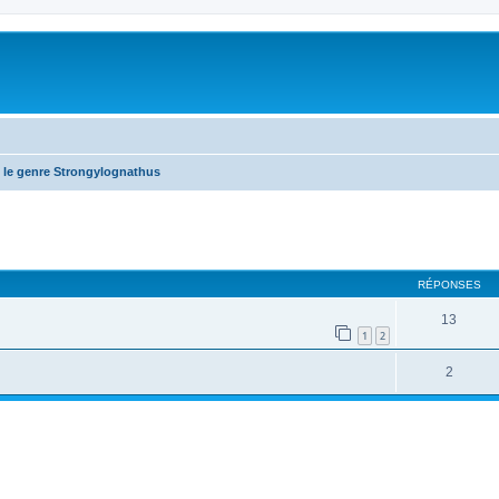
 le genre Strongylognathus
RÉPONSES
13
1
2
2