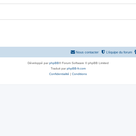
Nous contacter
L’équipe du forum
Développé par
phpBB
® Forum Software © phpBB Limited
Traduit par
phpBB-fr.com
Confidentialité
|
Conditions