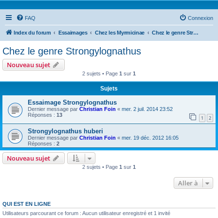
FAQ
Connexion
Index du forum
Essaimages
Chez les Myrmicinae
Chez le genre Strongylognathus
Chez le genre Strongylognathus
Nouveau sujet
2 sujets • Page
1
sur
1
Sujets
Essaimage Strongylognathus
Dernier message par
Christian Foin
«
mer. 2 juil. 2014 23:52
Réponses :
13
1
2
Strongylognathus huberi
Dernier message par
Christian Foin
«
mer. 19 déc. 2012 16:05
Réponses :
2
Nouveau sujet
2 sujets • Page
1
sur
1
Aller à
QUI EST EN LIGNE
Utilisateurs parcourant ce forum : Aucun utilisateur enregistré et 1 invité