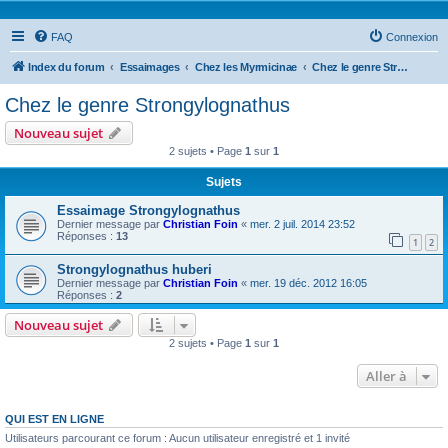
FAQ
Connexion
Index du forum
Essaimages
Chez les Myrmicinae
Chez le genre Strongylognathus
Chez le genre Strongylognathus
Nouveau sujet
2 sujets • Page
1
sur
1
Sujets
Essaimage Strongylognathus
Dernier message par
Christian Foin
«
mer. 2 juil. 2014 23:52
Réponses :
13
1
2
Strongylognathus huberi
Dernier message par
Christian Foin
«
mer. 19 déc. 2012 16:05
Réponses :
2
Nouveau sujet
2 sujets • Page
1
sur
1
Aller à
QUI EST EN LIGNE
Utilisateurs parcourant ce forum : Aucun utilisateur enregistré et 1 invité