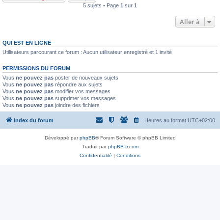
5 sujets • Page
1
sur
1
Aller à
QUI EST EN LIGNE
Utilisateurs parcourant ce forum : Aucun utilisateur enregistré et 1 invité
PERMISSIONS DU FORUM
Vous
ne pouvez pas
poster de nouveaux sujets
Vous
ne pouvez pas
répondre aux sujets
Vous
ne pouvez pas
modifier vos messages
Vous
ne pouvez pas
supprimer vos messages
Vous
ne pouvez pas
joindre des fichiers
Index du forum
Heures au format
UTC+02:00
Développé par
phpBB
® Forum Software © phpBB Limited
Traduit par
phpBB-fr.com
Confidentialité
|
Conditions