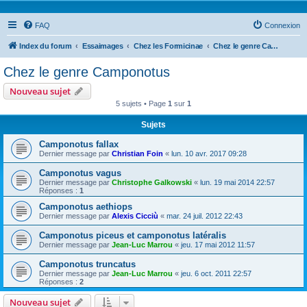
FAQ
Connexion
Index du forum
Essaimages
Chez les Formicinae
Chez le genre Camponotus
Chez le genre Camponotus
Nouveau sujet
5 sujets • Page
1
sur
1
Sujets
Camponotus fallax
Dernier message par
Christian Foin
«
lun. 10 avr. 2017 09:28
Camponotus vagus
Dernier message par
Christophe Galkowski
«
lun. 19 mai 2014 22:57
Réponses :
1
Camponotus aethiops
Dernier message par
Alexis Cicciù
«
mar. 24 juil. 2012 22:43
Camponotus piceus et camponotus latéralis
Dernier message par
Jean-Luc Marrou
«
jeu. 17 mai 2012 11:57
Camponotus truncatus
Dernier message par
Jean-Luc Marrou
«
jeu. 6 oct. 2011 22:57
Réponses :
2
Nouveau sujet