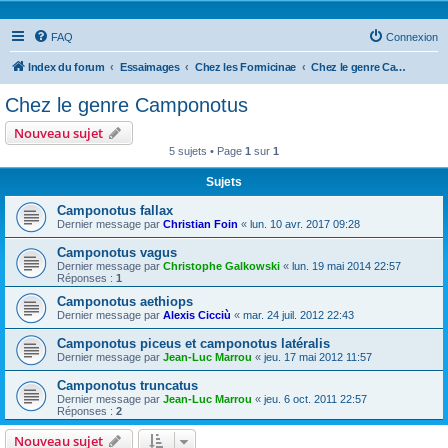
FAQ
Connexion
Index du forum
Essaimages
Chez les Formicinae
Chez le genre Camponotus
Chez le genre Camponotus
Nouveau sujet
5 sujets • Page
1
sur
1
Sujets
Camponotus fallax
Dernier message par
Christian Foin
«
lun. 10 avr. 2017 09:28
Camponotus vagus
Dernier message par
Christophe Galkowski
«
lun. 19 mai 2014 22:57
Réponses :
1
Camponotus aethiops
Dernier message par
Alexis Cicciù
«
mar. 24 juil. 2012 22:43
Camponotus piceus et camponotus latéralis
Dernier message par
Jean-Luc Marrou
«
jeu. 17 mai 2012 11:57
Camponotus truncatus
Dernier message par
Jean-Luc Marrou
«
jeu. 6 oct. 2011 22:57
Réponses :
2
Nouveau sujet