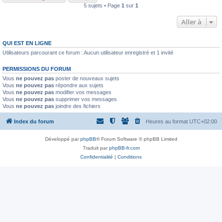
5 sujets • Page
1
sur
1
Aller à
QUI EST EN LIGNE
Utilisateurs parcourant ce forum : Aucun utilisateur enregistré et 1 invité
PERMISSIONS DU FORUM
Vous
ne pouvez pas
poster de nouveaux sujets
Vous
ne pouvez pas
répondre aux sujets
Vous
ne pouvez pas
modifier vos messages
Vous
ne pouvez pas
supprimer vos messages
Vous
ne pouvez pas
joindre des fichiers
Index du forum
Heures au format
UTC+02:00
Développé par
phpBB
® Forum Software © phpBB Limited
Traduit par
phpBB-fr.com
Confidentialité
|
Conditions