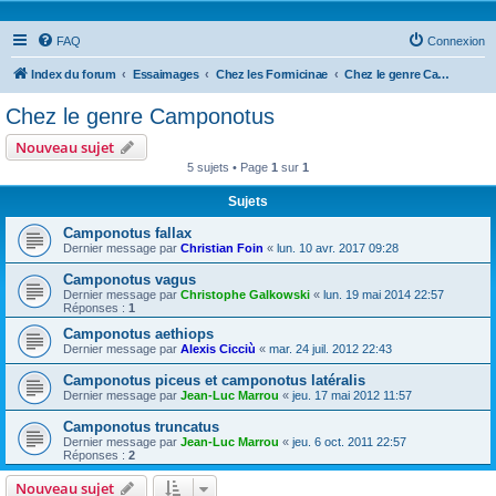
FAQ
Connexion
Index du forum
Essaimages
Chez les Formicinae
Chez le genre Camponotus
Chez le genre Camponotus
Nouveau sujet
5 sujets • Page
1
sur
1
Sujets
Camponotus fallax
Dernier message par
Christian Foin
«
lun. 10 avr. 2017 09:28
Camponotus vagus
Dernier message par
Christophe Galkowski
«
lun. 19 mai 2014 22:57
Réponses :
1
Camponotus aethiops
Dernier message par
Alexis Cicciù
«
mar. 24 juil. 2012 22:43
Camponotus piceus et camponotus latéralis
Dernier message par
Jean-Luc Marrou
«
jeu. 17 mai 2012 11:57
Camponotus truncatus
Dernier message par
Jean-Luc Marrou
«
jeu. 6 oct. 2011 22:57
Réponses :
2
Nouveau sujet