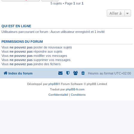
5 sujets • Page
1
sur
1
Aller à
QUI EST EN LIGNE
Utilisateurs parcourant ce forum : Aucun utilisateur enregistré et 1 invité
PERMISSIONS DU FORUM
Vous
ne pouvez pas
poster de nouveaux sujets
Vous
ne pouvez pas
répondre aux sujets
Vous
ne pouvez pas
modifier vos messages
Vous
ne pouvez pas
supprimer vos messages
Vous
ne pouvez pas
joindre des fichiers
Index du forum
Heures au format
UTC+02:00
Développé par
phpBB
® Forum Software © phpBB Limited
Traduit par
phpBB-fr.com
Confidentialité
|
Conditions