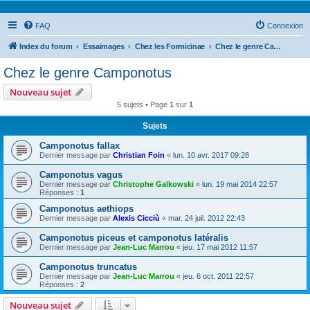
FAQ
Connexion
Index du forum
Essaimages
Chez les Formicinae
Chez le genre Camponotus
Chez le genre Camponotus
Nouveau sujet
5 sujets • Page
1
sur
1
Sujets
Camponotus fallax
Dernier message par
Christian Foin
«
lun. 10 avr. 2017 09:28
Camponotus vagus
Dernier message par
Christophe Galkowski
«
lun. 19 mai 2014 22:57
Réponses :
1
Camponotus aethiops
Dernier message par
Alexis Cicciù
«
mar. 24 juil. 2012 22:43
Camponotus piceus et camponotus latéralis
Dernier message par
Jean-Luc Marrou
«
jeu. 17 mai 2012 11:57
Camponotus truncatus
Dernier message par
Jean-Luc Marrou
«
jeu. 6 oct. 2011 22:57
Réponses :
2
Nouveau sujet