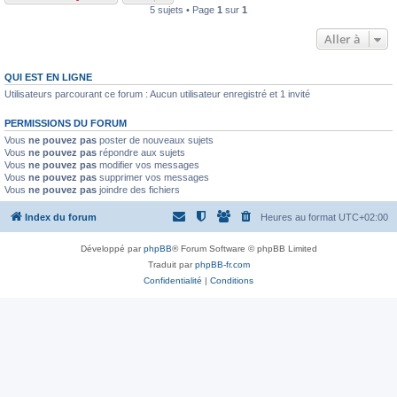
5 sujets • Page
1
sur
1
Aller à
QUI EST EN LIGNE
Utilisateurs parcourant ce forum : Aucun utilisateur enregistré et 1 invité
PERMISSIONS DU FORUM
Vous
ne pouvez pas
poster de nouveaux sujets
Vous
ne pouvez pas
répondre aux sujets
Vous
ne pouvez pas
modifier vos messages
Vous
ne pouvez pas
supprimer vos messages
Vous
ne pouvez pas
joindre des fichiers
Index du forum
Heures au format
UTC+02:00
Développé par
phpBB
® Forum Software © phpBB Limited
Traduit par
phpBB-fr.com
Confidentialité
|
Conditions