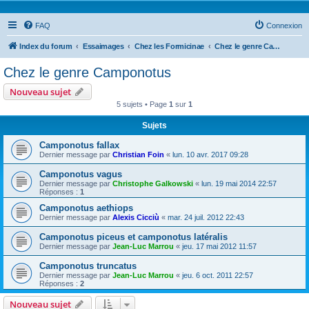
FAQ
Connexion
Index du forum
Essaimages
Chez les Formicinae
Chez le genre Camponotus
Chez le genre Camponotus
Nouveau sujet
5 sujets • Page
1
sur
1
Sujets
Camponotus fallax
Dernier message par
Christian Foin
«
lun. 10 avr. 2017 09:28
Camponotus vagus
Dernier message par
Christophe Galkowski
«
lun. 19 mai 2014 22:57
Réponses :
1
Camponotus aethiops
Dernier message par
Alexis Cicciù
«
mar. 24 juil. 2012 22:43
Camponotus piceus et camponotus latéralis
Dernier message par
Jean-Luc Marrou
«
jeu. 17 mai 2012 11:57
Camponotus truncatus
Dernier message par
Jean-Luc Marrou
«
jeu. 6 oct. 2011 22:57
Réponses :
2
Nouveau sujet