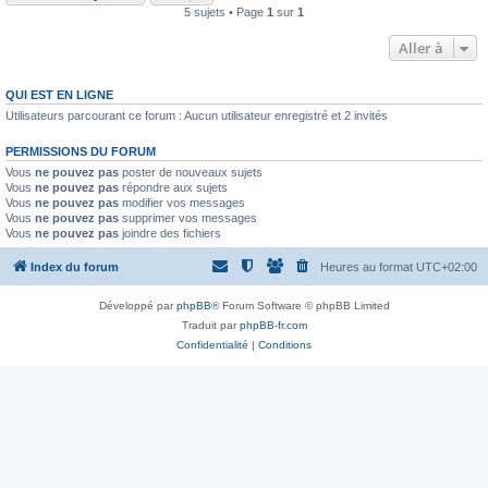
5 sujets • Page
1
sur
1
Aller à
QUI EST EN LIGNE
Utilisateurs parcourant ce forum : Aucun utilisateur enregistré et 2 invités
PERMISSIONS DU FORUM
Vous
ne pouvez pas
poster de nouveaux sujets
Vous
ne pouvez pas
répondre aux sujets
Vous
ne pouvez pas
modifier vos messages
Vous
ne pouvez pas
supprimer vos messages
Vous
ne pouvez pas
joindre des fichiers
Index du forum
Heures au format
UTC+02:00
Développé par
phpBB
® Forum Software © phpBB Limited
Traduit par
phpBB-fr.com
Confidentialité
|
Conditions