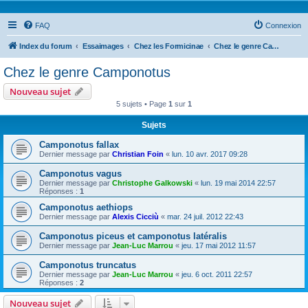
FAQ
Connexion
Index du forum
Essaimages
Chez les Formicinae
Chez le genre Camponotus
Chez le genre Camponotus
Nouveau sujet
5 sujets • Page
1
sur
1
Sujets
Camponotus fallax
Dernier message par
Christian Foin
«
lun. 10 avr. 2017 09:28
Camponotus vagus
Dernier message par
Christophe Galkowski
«
lun. 19 mai 2014 22:57
Réponses :
1
Camponotus aethiops
Dernier message par
Alexis Cicciù
«
mar. 24 juil. 2012 22:43
Camponotus piceus et camponotus latéralis
Dernier message par
Jean-Luc Marrou
«
jeu. 17 mai 2012 11:57
Camponotus truncatus
Dernier message par
Jean-Luc Marrou
«
jeu. 6 oct. 2011 22:57
Réponses :
2
Nouveau sujet