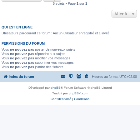
5 sujets • Page
1
sur
1
Aller à
QUI EST EN LIGNE
Utilisateurs parcourant ce forum : Aucun utilisateur enregistré et 1 invité
PERMISSIONS DU FORUM
Vous
ne pouvez pas
poster de nouveaux sujets
Vous
ne pouvez pas
répondre aux sujets
Vous
ne pouvez pas
modifier vos messages
Vous
ne pouvez pas
supprimer vos messages
Vous
ne pouvez pas
joindre des fichiers
Index du forum
Heures au format
UTC+02:00
Développé par
phpBB
® Forum Software © phpBB Limited
Traduit par
phpBB-fr.com
Confidentialité
|
Conditions