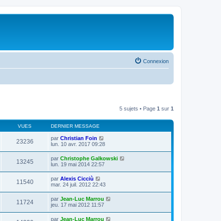
Connexion
5 sujets • Page
1
sur
1
VUES
DERNIER MESSAGE
par
Christian Foin
23236
lun. 10 avr. 2017 09:28
par
Christophe Galkowski
13245
lun. 19 mai 2014 22:57
par
Alexis Cicciù
11540
mar. 24 juil. 2012 22:43
par
Jean-Luc Marrou
11724
jeu. 17 mai 2012 11:57
par
Jean-Luc Marrou