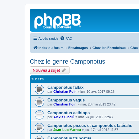
Accès rapide
FAQ
Index du forum
Essaimages
Chez les Formicinae
Chez
Chez le genre Camponotus
Nouveau sujet
SUJETS
Camponotus fallax
par
Christian Foin
»
lun. 10 avr. 2017 09:28
Camponotus vagus
par
Christian Foin
»
mar. 28 mai 2013 23:42
Camponotus aethiops
par
Alexis Cicciù
»
mar. 24 juil. 2012 22:43
Camponotus piceus et camponotus latéralis
par
Jean-Luc Marrou
»
jeu. 17 mai 2012 11:57
Camponotus truncatus