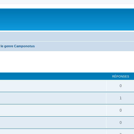
 le genre Camponotus
RÉPONSES
0
1
0
0