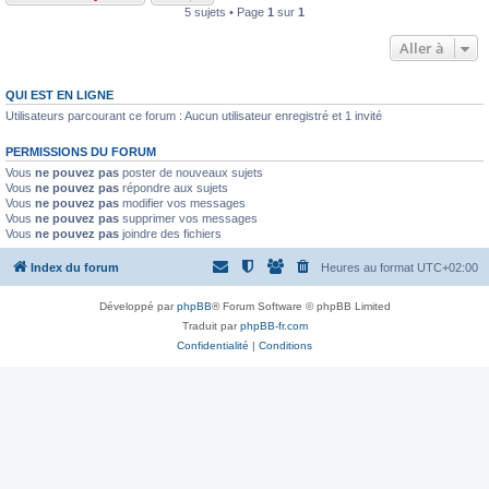
5 sujets • Page
1
sur
1
Aller à
QUI EST EN LIGNE
Utilisateurs parcourant ce forum : Aucun utilisateur enregistré et 1 invité
PERMISSIONS DU FORUM
Vous
ne pouvez pas
poster de nouveaux sujets
Vous
ne pouvez pas
répondre aux sujets
Vous
ne pouvez pas
modifier vos messages
Vous
ne pouvez pas
supprimer vos messages
Vous
ne pouvez pas
joindre des fichiers
Index du forum
Heures au format
UTC+02:00
Développé par
phpBB
® Forum Software © phpBB Limited
Traduit par
phpBB-fr.com
Confidentialité
|
Conditions