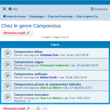
FAQ
Connexion
Index du forum
Essaimages
Chez les Formicinae
Chez le genre Camponotus
Chez le genre Camponotus
Nouveau sujet
5 sujets • Page
1
sur
1
Sujets
Camponotus fallax
Dernier message par
Christian Foin
«
lun. 10 avr. 2017 09:28
Camponotus vagus
Dernier message par
Christophe Galkowski
«
lun. 19 mai 2014 22:57
Réponses :
1
Camponotus aethiops
Dernier message par
Alexis Cicciù
«
mar. 24 juil. 2012 22:43
Camponotus piceus et camponotus latéralis
Dernier message par
Jean-Luc Marrou
«
jeu. 17 mai 2012 11:57
Camponotus truncatus
Dernier message par
Jean-Luc Marrou
«
jeu. 6 oct. 2011 22:57
Réponses :
2
Nouveau sujet