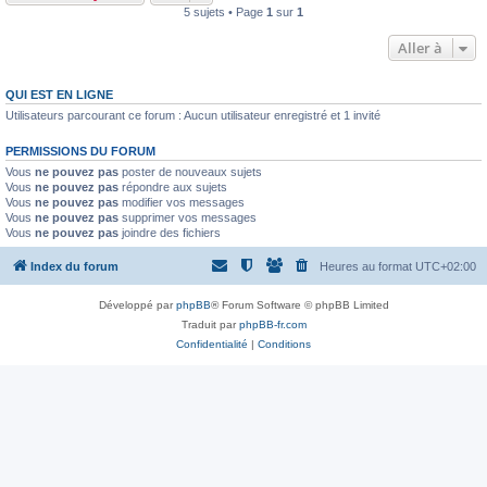
5 sujets • Page
1
sur
1
Aller à
QUI EST EN LIGNE
Utilisateurs parcourant ce forum : Aucun utilisateur enregistré et 1 invité
PERMISSIONS DU FORUM
Vous
ne pouvez pas
poster de nouveaux sujets
Vous
ne pouvez pas
répondre aux sujets
Vous
ne pouvez pas
modifier vos messages
Vous
ne pouvez pas
supprimer vos messages
Vous
ne pouvez pas
joindre des fichiers
Index du forum
Heures au format
UTC+02:00
Développé par
phpBB
® Forum Software © phpBB Limited
Traduit par
phpBB-fr.com
Confidentialité
|
Conditions