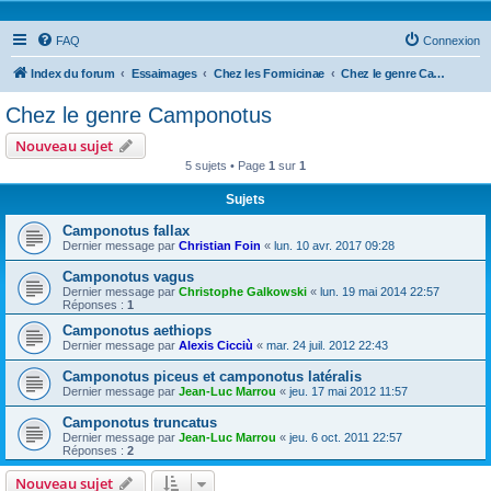
FAQ
Connexion
Index du forum
Essaimages
Chez les Formicinae
Chez le genre Camponotus
Chez le genre Camponotus
Nouveau sujet
5 sujets • Page
1
sur
1
Sujets
Camponotus fallax
Dernier message par
Christian Foin
«
lun. 10 avr. 2017 09:28
Camponotus vagus
Dernier message par
Christophe Galkowski
«
lun. 19 mai 2014 22:57
Réponses :
1
Camponotus aethiops
Dernier message par
Alexis Cicciù
«
mar. 24 juil. 2012 22:43
Camponotus piceus et camponotus latéralis
Dernier message par
Jean-Luc Marrou
«
jeu. 17 mai 2012 11:57
Camponotus truncatus
Dernier message par
Jean-Luc Marrou
«
jeu. 6 oct. 2011 22:57
Réponses :
2
Nouveau sujet