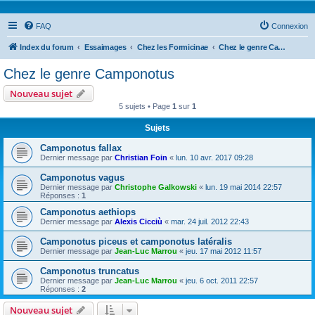
FAQ
Connexion
Index du forum
Essaimages
Chez les Formicinae
Chez le genre Camponotus
Chez le genre Camponotus
Nouveau sujet
5 sujets • Page
1
sur
1
Sujets
Camponotus fallax
Dernier message par
Christian Foin
«
lun. 10 avr. 2017 09:28
Camponotus vagus
Dernier message par
Christophe Galkowski
«
lun. 19 mai 2014 22:57
Réponses :
1
Camponotus aethiops
Dernier message par
Alexis Cicciù
«
mar. 24 juil. 2012 22:43
Camponotus piceus et camponotus latéralis
Dernier message par
Jean-Luc Marrou
«
jeu. 17 mai 2012 11:57
Camponotus truncatus
Dernier message par
Jean-Luc Marrou
«
jeu. 6 oct. 2011 22:57
Réponses :
2
Nouveau sujet