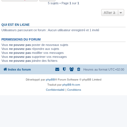
5 sujets • Page
1
sur
1
Aller à
QUI EST EN LIGNE
Utilisateurs parcourant ce forum : Aucun utilisateur enregistré et 1 invité
PERMISSIONS DU FORUM
Vous
ne pouvez pas
poster de nouveaux sujets
Vous
ne pouvez pas
répondre aux sujets
Vous
ne pouvez pas
modifier vos messages
Vous
ne pouvez pas
supprimer vos messages
Vous
ne pouvez pas
joindre des fichiers
Index du forum
Heures au format
UTC+02:00
Développé par
phpBB
® Forum Software © phpBB Limited
Traduit par
phpBB-fr.com
Confidentialité
|
Conditions