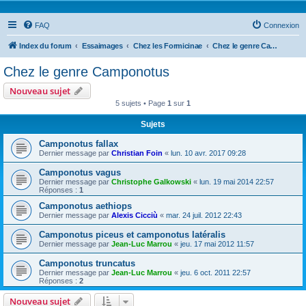
FAQ
Connexion
Index du forum
Essaimages
Chez les Formicinae
Chez le genre Camponotus
Chez le genre Camponotus
Nouveau sujet
5 sujets • Page
1
sur
1
Sujets
Camponotus fallax
Dernier message par
Christian Foin
«
lun. 10 avr. 2017 09:28
Camponotus vagus
Dernier message par
Christophe Galkowski
«
lun. 19 mai 2014 22:57
Réponses :
1
Camponotus aethiops
Dernier message par
Alexis Cicciù
«
mar. 24 juil. 2012 22:43
Camponotus piceus et camponotus latéralis
Dernier message par
Jean-Luc Marrou
«
jeu. 17 mai 2012 11:57
Camponotus truncatus
Dernier message par
Jean-Luc Marrou
«
jeu. 6 oct. 2011 22:57
Réponses :
2
Nouveau sujet