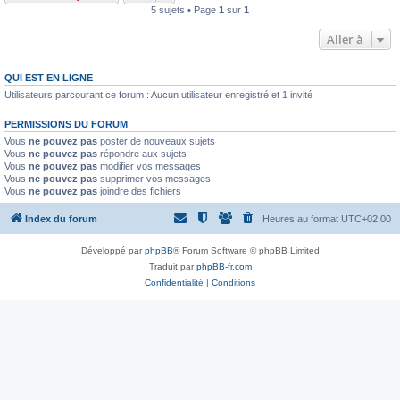
5 sujets • Page
1
sur
1
Aller à
QUI EST EN LIGNE
Utilisateurs parcourant ce forum : Aucun utilisateur enregistré et 1 invité
PERMISSIONS DU FORUM
Vous
ne pouvez pas
poster de nouveaux sujets
Vous
ne pouvez pas
répondre aux sujets
Vous
ne pouvez pas
modifier vos messages
Vous
ne pouvez pas
supprimer vos messages
Vous
ne pouvez pas
joindre des fichiers
Index du forum
Heures au format
UTC+02:00
Développé par
phpBB
® Forum Software © phpBB Limited
Traduit par
phpBB-fr.com
Confidentialité
|
Conditions