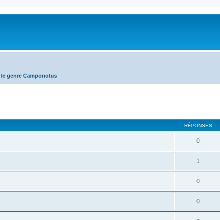
 le genre Camponotus
RÉPONSES
0
1
0
0