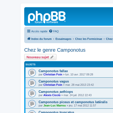
Accès rapide
FAQ
Index du forum
Essaimages
Chez les Formicinae
Chez
Chez le genre Camponotus
Nouveau sujet
SUJETS
Camponotus fallax
par
Christian Foin
»
lun. 10 avr. 2017 09:28
Camponotus vagus
par
Christian Foin
»
mar. 28 mai 2013 23:42
Camponotus aethiops
par
Alexis Cicciù
»
mar. 24 juil. 2012 22:43
Camponotus piceus et camponotus latéralis
par
Jean-Luc Marrou
»
jeu. 17 mai 2012 11:57
Camponotus truncatus