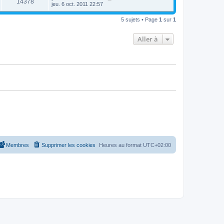
14378
jeu. 6 oct. 2011 22:57
5 sujets • Page
1
sur
1
Aller à
Membres
Supprimer les cookies
Heures au format
UTC+02:00