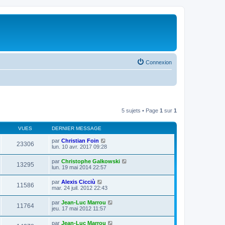
Connexion
5 sujets • Page
1
sur
1
VUES
DERNIER MESSAGE
par
Christian Foin
23306
lun. 10 avr. 2017 09:28
par
Christophe Galkowski
13295
lun. 19 mai 2014 22:57
par
Alexis Cicciù
11586
mar. 24 juil. 2012 22:43
par
Jean-Luc Marrou
11764
jeu. 17 mai 2012 11:57
par
Jean-Luc Marrou