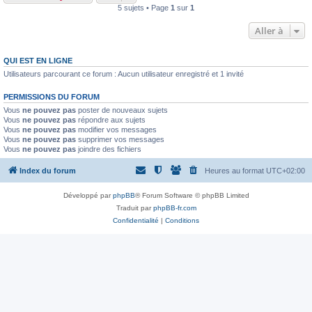
5 sujets • Page
1
sur
1
Aller à
QUI EST EN LIGNE
Utilisateurs parcourant ce forum : Aucun utilisateur enregistré et 1 invité
PERMISSIONS DU FORUM
Vous
ne pouvez pas
poster de nouveaux sujets
Vous
ne pouvez pas
répondre aux sujets
Vous
ne pouvez pas
modifier vos messages
Vous
ne pouvez pas
supprimer vos messages
Vous
ne pouvez pas
joindre des fichiers
Index du forum
Heures au format
UTC+02:00
Développé par
phpBB
® Forum Software © phpBB Limited
Traduit par
phpBB-fr.com
Confidentialité
|
Conditions