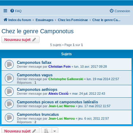
FAQ
Connexion
Index du forum
Essaimages
Chez les Formicinae
Chez le genre Camponotus
Chez le genre Camponotus
Nouveau sujet
5 sujets • Page
1
sur
1
Sujets
Camponotus fallax
Dernier message par
Christian Foin
«
lun. 10 avr. 2017 09:28
Camponotus vagus
Dernier message par
Christophe Galkowski
«
lun. 19 mai 2014 22:57
Réponses :
1
Camponotus aethiops
Dernier message par
Alexis Cicciù
«
mar. 24 juil. 2012 22:43
Camponotus piceus et camponotus latéralis
Dernier message par
Jean-Luc Marrou
«
jeu. 17 mai 2012 11:57
Camponotus truncatus
Dernier message par
Jean-Luc Marrou
«
jeu. 6 oct. 2011 22:57
Réponses :
2
Nouveau sujet