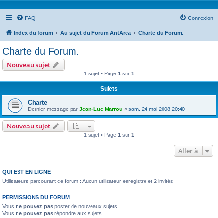
FAQ
Connexion
Index du forum
Au sujet du Forum AntArea
Charte du Forum.
Charte du Forum.
Nouveau sujet
1 sujet • Page
1
sur
1
Sujets
Charte
Dernier message par
Jean-Luc Marrou
«
sam. 24 mai 2008 20:40
Nouveau sujet
1 sujet • Page
1
sur
1
Aller à
QUI EST EN LIGNE
Utilisateurs parcourant ce forum : Aucun utilisateur enregistré et 2 invités
PERMISSIONS DU FORUM
Vous
ne pouvez pas
poster de nouveaux sujets
Vous
ne pouvez pas
répondre aux sujets