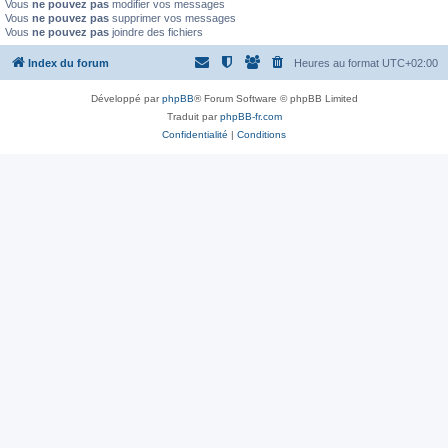
Vous
ne pouvez pas
modifier vos messages
Vous
ne pouvez pas
supprimer vos messages
Vous
ne pouvez pas
joindre des fichiers
Index du forum
Heures au format
UTC+02:00
Développé par
phpBB
® Forum Software © phpBB Limited
Traduit par
phpBB-fr.com
Confidentialité
|
Conditions