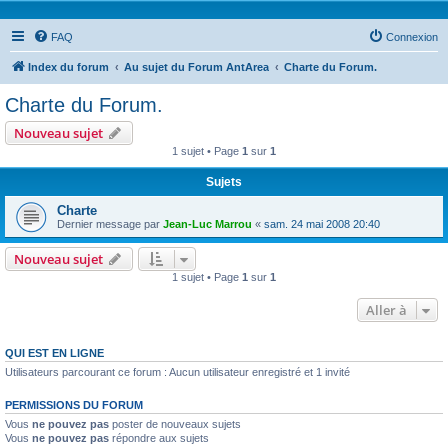
FAQ
Connexion
Index du forum
Au sujet du Forum AntArea
Charte du Forum.
Charte du Forum.
Nouveau sujet
1 sujet • Page
1
sur
1
Sujets
Charte
Dernier message par
Jean-Luc Marrou
«
sam. 24 mai 2008 20:40
Nouveau sujet
1 sujet • Page
1
sur
1
Aller à
QUI EST EN LIGNE
Utilisateurs parcourant ce forum : Aucun utilisateur enregistré et 1 invité
PERMISSIONS DU FORUM
Vous
ne pouvez pas
poster de nouveaux sujets
Vous
ne pouvez pas
répondre aux sujets