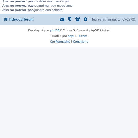
Vous
ne pouvez pas
modifier vos messages
Vous
ne pouvez pas
supprimer vos messages
Vous
ne pouvez pas
joindre des fichiers
Index du forum
Heures au format
UTC+02:00
Développé par
phpBB
® Forum Software © phpBB Limited
Traduit par
phpBB-fr.com
Confidentialité
|
Conditions