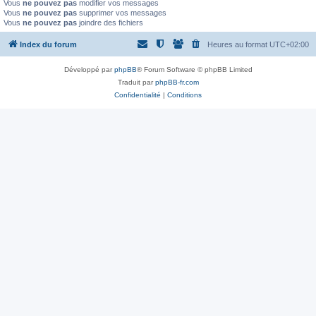
Vous
ne pouvez pas
modifier vos messages
Vous
ne pouvez pas
supprimer vos messages
Vous
ne pouvez pas
joindre des fichiers
Index du forum
Heures au format
UTC+02:00
Développé par
phpBB
® Forum Software © phpBB Limited
Traduit par
phpBB-fr.com
Confidentialité
|
Conditions