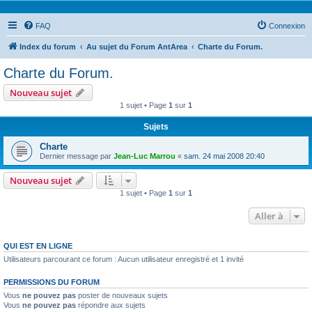
FAQ
Connexion
Index du forum
Au sujet du Forum AntArea
Charte du Forum.
Charte du Forum.
Nouveau sujet
1 sujet • Page
1
sur
1
Sujets
Charte
Dernier message par
Jean-Luc Marrou
«
sam. 24 mai 2008 20:40
Nouveau sujet
1 sujet • Page
1
sur
1
Aller à
QUI EST EN LIGNE
Utilisateurs parcourant ce forum : Aucun utilisateur enregistré et 1 invité
PERMISSIONS DU FORUM
Vous
ne pouvez pas
poster de nouveaux sujets
Vous
ne pouvez pas
répondre aux sujets