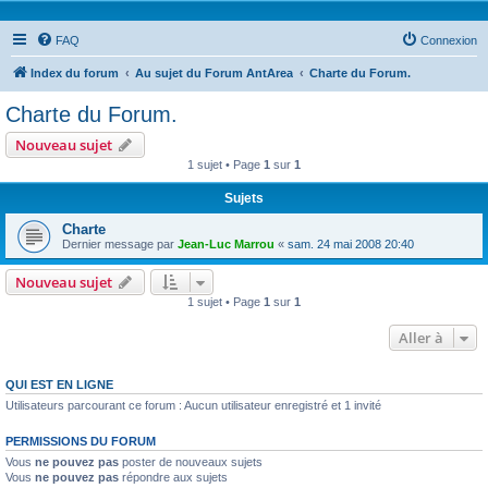
FAQ
Connexion
Index du forum
Au sujet du Forum AntArea
Charte du Forum.
Charte du Forum.
Nouveau sujet
1 sujet • Page
1
sur
1
Sujets
Charte
Dernier message par
Jean-Luc Marrou
«
sam. 24 mai 2008 20:40
Nouveau sujet
1 sujet • Page
1
sur
1
Aller à
QUI EST EN LIGNE
Utilisateurs parcourant ce forum : Aucun utilisateur enregistré et 1 invité
PERMISSIONS DU FORUM
Vous
ne pouvez pas
poster de nouveaux sujets
Vous
ne pouvez pas
répondre aux sujets