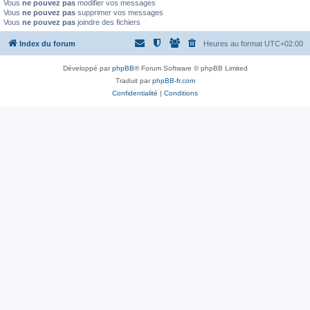
Vous
ne pouvez pas
modifier vos messages
Vous
ne pouvez pas
supprimer vos messages
Vous
ne pouvez pas
joindre des fichiers
Index du forum
Heures au format
UTC+02:00
Développé par
phpBB
® Forum Software © phpBB Limited
Traduit par
phpBB-fr.com
Confidentialité
|
Conditions