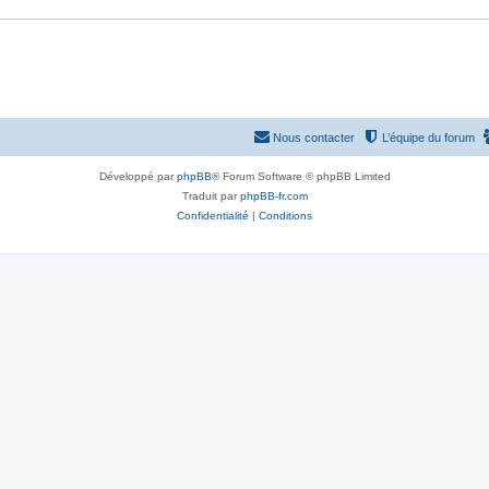
Nous contacter
L’équipe du forum
Développé par
phpBB
® Forum Software © phpBB Limited
Traduit par
phpBB-fr.com
Confidentialité
|
Conditions