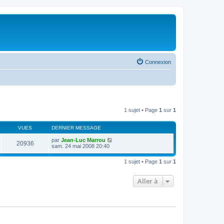
Connexion
1 sujet • Page
1
sur
1
VUES
DERNIER MESSAGE
par
Jean-Luc Marrou
20936
sam. 24 mai 2008 20:40
1 sujet • Page
1
sur
1
Aller à