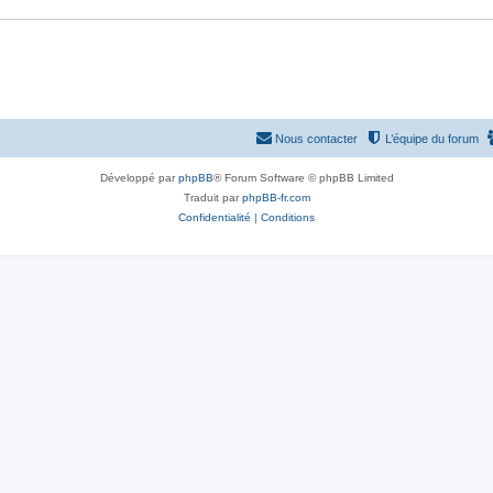
Nous contacter
L’équipe du forum
Développé par
phpBB
® Forum Software © phpBB Limited
Traduit par
phpBB-fr.com
Confidentialité
|
Conditions