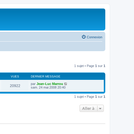
Connexion
1 sujet • Page
1
sur
1
VUES
DERNIER MESSAGE
par
Jean-Luc Marrou
20922
sam. 24 mai 2008 20:40
1 sujet • Page
1
sur
1
Aller à