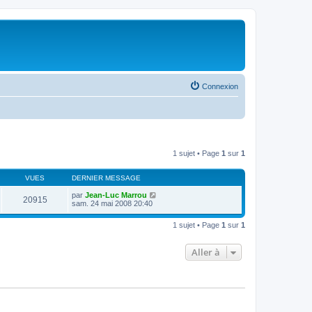
Connexion
1 sujet • Page
1
sur
1
VUES
DERNIER MESSAGE
par
Jean-Luc Marrou
20915
sam. 24 mai 2008 20:40
1 sujet • Page
1
sur
1
Aller à