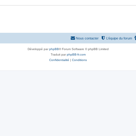
Nous contacter
L’équipe du forum
Développé par
phpBB
® Forum Software © phpBB Limited
Traduit par
phpBB-fr.com
Confidentialité
|
Conditions