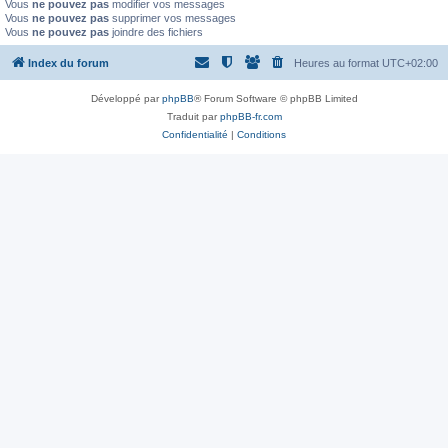
Vous
ne pouvez pas
modifier vos messages
Vous
ne pouvez pas
supprimer vos messages
Vous
ne pouvez pas
joindre des fichiers
Index du forum
Heures au format
UTC+02:00
Développé par
phpBB
® Forum Software © phpBB Limited
Traduit par
phpBB-fr.com
Confidentialité
|
Conditions