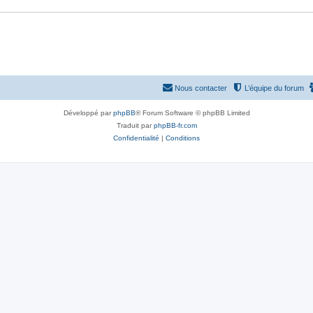
Nous contacter
L’équipe du forum
Développé par
phpBB
® Forum Software © phpBB Limited
Traduit par
phpBB-fr.com
Confidentialité
|
Conditions