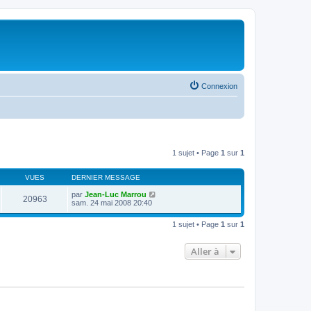
Connexion
1 sujet • Page
1
sur
1
VUES
DERNIER MESSAGE
par
Jean-Luc Marrou
20963
sam. 24 mai 2008 20:40
1 sujet • Page
1
sur
1
Aller à