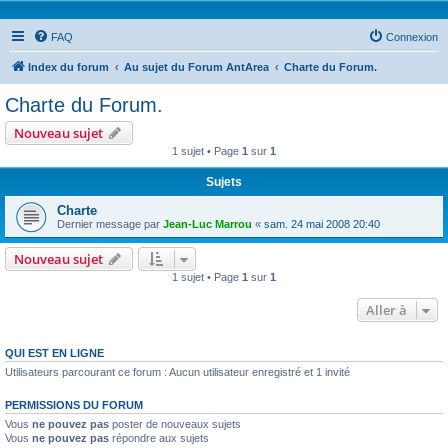
FAQ
Connexion
Index du forum
Au sujet du Forum AntArea
Charte du Forum.
Charte du Forum.
Nouveau sujet
1 sujet • Page
1
sur
1
Sujets
Charte
Dernier message par
Jean-Luc Marrou
«
sam. 24 mai 2008 20:40
Nouveau sujet
1 sujet • Page
1
sur
1
Aller à
QUI EST EN LIGNE
Utilisateurs parcourant ce forum : Aucun utilisateur enregistré et 1 invité
PERMISSIONS DU FORUM
Vous
ne pouvez pas
poster de nouveaux sujets
Vous
ne pouvez pas
répondre aux sujets