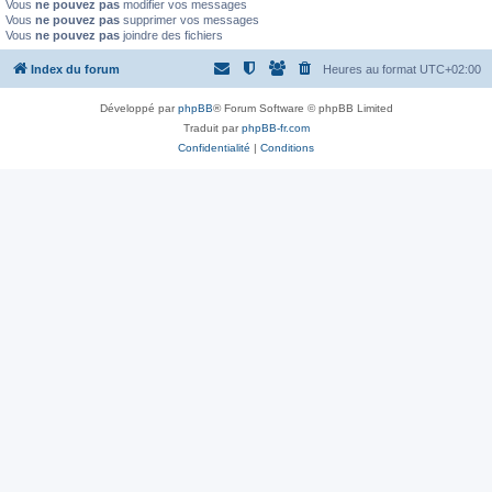
Vous
ne pouvez pas
modifier vos messages
Vous
ne pouvez pas
supprimer vos messages
Vous
ne pouvez pas
joindre des fichiers
Index du forum
Heures au format
UTC+02:00
Développé par
phpBB
® Forum Software © phpBB Limited
Traduit par
phpBB-fr.com
Confidentialité
|
Conditions