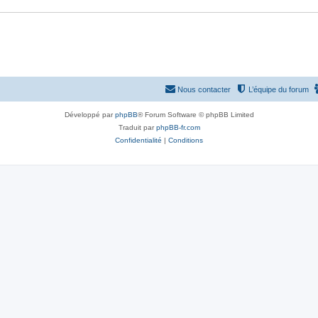
Nous contacter
L’équipe du forum
Développé par
phpBB
® Forum Software © phpBB Limited
Traduit par
phpBB-fr.com
Confidentialité
|
Conditions