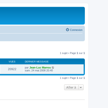
Connexion
1 sujet • Page
1
sur
1
VUES
DERNIER MESSAGE
par
Jean-Luc Marrou
20922
sam. 24 mai 2008 20:40
1 sujet • Page
1
sur
1
Aller à