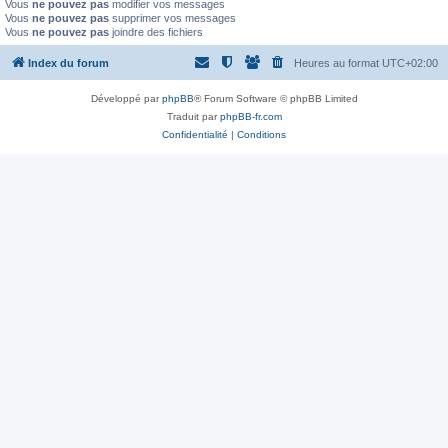
Vous
ne pouvez pas
modifier vos messages
Vous
ne pouvez pas
supprimer vos messages
Vous
ne pouvez pas
joindre des fichiers
Index du forum
Heures au format
UTC+02:00
Développé par
phpBB
® Forum Software © phpBB Limited
Traduit par
phpBB-fr.com
Confidentialité
|
Conditions