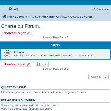
FAQ
Connexion
Index du forum
Au sujet du Forum AntArea
Charte du Forum.
Charte du Forum.
Nouveau sujet
1 sujet • Page
1
sur
1
Sujets
Charte
Dernier message par
Jean-Luc Marrou
«
sam. 24 mai 2008 20:40
Nouveau sujet
1 sujet • Page
1
sur
1
Aller à
QUI EST EN LIGNE
Utilisateurs parcourant ce forum : Aucun utilisateur enregistré et 1 invité
PERMISSIONS DU FORUM
Vous
ne pouvez pas
poster de nouveaux sujets
Vous
ne pouvez pas
répondre aux sujets