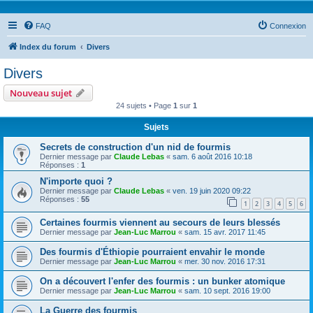
FAQ
Connexion
Index du forum
Divers
Divers
Nouveau sujet
24 sujets • Page
1
sur
1
Sujets
Secrets de construction d'un nid de fourmis
Dernier message par
Claude Lebas
«
sam. 6 août 2016 10:18
Réponses :
1
N'importe quoi ?
Dernier message par
Claude Lebas
«
ven. 19 juin 2020 09:22
Réponses :
55
1
2
3
4
5
6
Certaines fourmis viennent au secours de leurs blessés
Dernier message par
Jean-Luc Marrou
«
sam. 15 avr. 2017 11:45
Des fourmis d'Éthiopie pourraient envahir le monde
Dernier message par
Jean-Luc Marrou
«
mer. 30 nov. 2016 17:31
On a découvert l'enfer des fourmis : un bunker atomique
Dernier message par
Jean-Luc Marrou
«
sam. 10 sept. 2016 19:00
La Guerre des fourmis