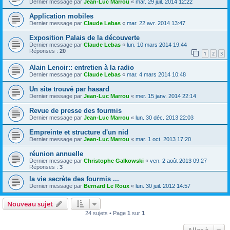
Dernier message par
Jean-Luc Marrou
«
mar. 29 juil. 2014 12:22
Application mobiles
Dernier message par
Claude Lebas
«
mar. 22 avr. 2014 13:47
Exposition Palais de la découverte
Dernier message par
Claude Lebas
«
lun. 10 mars 2014 19:44
Réponses :
20
1
2
3
Alain Lenoir:: entretien à la radio
Dernier message par
Claude Lebas
«
mar. 4 mars 2014 10:48
Un site trouvé par hasard
Dernier message par
Jean-Luc Marrou
«
mer. 15 janv. 2014 22:14
Revue de presse des fourmis
Dernier message par
Jean-Luc Marrou
«
lun. 30 déc. 2013 22:03
Empreinte et structure d'un nid
Dernier message par
Jean-Luc Marrou
«
mar. 1 oct. 2013 17:20
réunion annuelle
Dernier message par
Christophe Galkowski
«
ven. 2 août 2013 09:27
Réponses :
3
la vie secrète des fourmis ...
Dernier message par
Bernard Le Roux
«
lun. 30 juil. 2012 14:57
Nouveau sujet
24 sujets • Page
1
sur
1