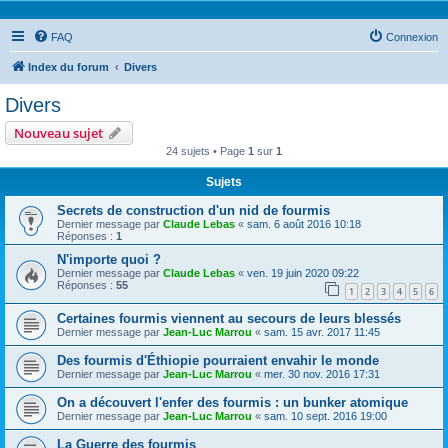
FAQ
Connexion
Index du forum
Divers
Divers
Nouveau sujet
24 sujets • Page
1
sur
1
Sujets
Secrets de construction d'un nid de fourmis
Dernier message par
Claude Lebas
«
sam. 6 août 2016 10:18
Réponses :
1
N'importe quoi ?
Dernier message par
Claude Lebas
«
ven. 19 juin 2020 09:22
Réponses :
55
1
2
3
4
5
6
Certaines fourmis viennent au secours de leurs blessés
Dernier message par
Jean-Luc Marrou
«
sam. 15 avr. 2017 11:45
Des fourmis d'Éthiopie pourraient envahir le monde
Dernier message par
Jean-Luc Marrou
«
mer. 30 nov. 2016 17:31
On a découvert l'enfer des fourmis : un bunker atomique
Dernier message par
Jean-Luc Marrou
«
sam. 10 sept. 2016 19:00
La Guerre des fourmis