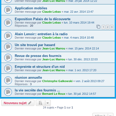
Dernier message par
Jean-Luc Marrou
«
mar. 29 juil. 2014 12:22
Application mobiles
Dernier message par
Claude Lebas
«
mar. 22 avr. 2014 13:47
Exposition Palais de la découverte
Dernier message par
Claude Lebas
«
lun. 10 mars 2014 19:44
Réponses :
20
1
2
3
Alain Lenoir:: entretien à la radio
Dernier message par
Claude Lebas
«
mar. 4 mars 2014 10:48
Un site trouvé par hasard
Dernier message par
Jean-Luc Marrou
«
mer. 15 janv. 2014 22:14
Revue de presse des fourmis
Dernier message par
Jean-Luc Marrou
«
lun. 30 déc. 2013 22:03
Empreinte et structure d'un nid
Dernier message par
Jean-Luc Marrou
«
mar. 1 oct. 2013 17:20
réunion annuelle
Dernier message par
Christophe Galkowski
«
ven. 2 août 2013 09:27
Réponses :
3
la vie secrète des fourmis ...
Dernier message par
Bernard Le Roux
«
lun. 30 juil. 2012 14:57
Nouveau sujet
24 sujets • Page
1
sur
1