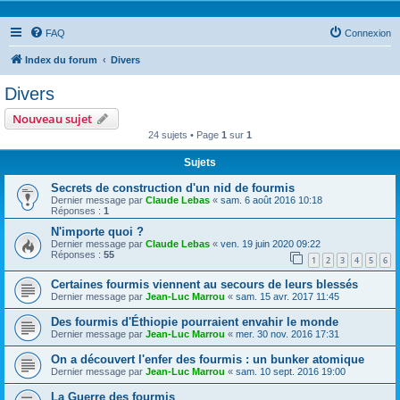
FAQ
Connexion
Index du forum
Divers
Divers
Nouveau sujet
24 sujets • Page
1
sur
1
Sujets
Secrets de construction d'un nid de fourmis
Dernier message par
Claude Lebas
«
sam. 6 août 2016 10:18
Réponses :
1
N'importe quoi ?
Dernier message par
Claude Lebas
«
ven. 19 juin 2020 09:22
Réponses :
55
1
2
3
4
5
6
Certaines fourmis viennent au secours de leurs blessés
Dernier message par
Jean-Luc Marrou
«
sam. 15 avr. 2017 11:45
Des fourmis d'Éthiopie pourraient envahir le monde
Dernier message par
Jean-Luc Marrou
«
mer. 30 nov. 2016 17:31
On a découvert l'enfer des fourmis : un bunker atomique
Dernier message par
Jean-Luc Marrou
«
sam. 10 sept. 2016 19:00
La Guerre des fourmis