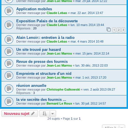
Dernier message par
Jean-Luc Marrou
«
mar. 29 juil. 2014 12:22
Application mobiles
Dernier message par
Claude Lebas
«
mar. 22 avr. 2014 13:47
Exposition Palais de la découverte
Dernier message par
Claude Lebas
«
lun. 10 mars 2014 19:44
Réponses :
20
1
2
3
Alain Lenoir:: entretien à la radio
Dernier message par
Claude Lebas
«
mar. 4 mars 2014 10:48
Un site trouvé par hasard
Dernier message par
Jean-Luc Marrou
«
mer. 15 janv. 2014 22:14
Revue de presse des fourmis
Dernier message par
Jean-Luc Marrou
«
lun. 30 déc. 2013 22:03
Empreinte et structure d'un nid
Dernier message par
Jean-Luc Marrou
«
mar. 1 oct. 2013 17:20
réunion annuelle
Dernier message par
Christophe Galkowski
«
ven. 2 août 2013 09:27
Réponses :
3
la vie secrète des fourmis ...
Dernier message par
Bernard Le Roux
«
lun. 30 juil. 2012 14:57
Nouveau sujet
24 sujets • Page
1
sur
1