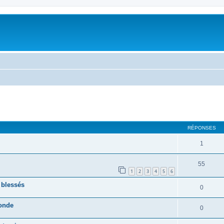
RÉPONSES
1
55
1
2
3
4
5
6
 blessés
0
monde
0