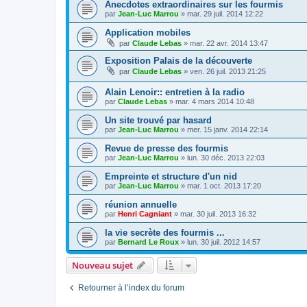
Anecdotes extraordinaires sur les fourmis
par
Jean-Luc Marrou
»
mar. 29 juil. 2014 12:22
Application mobiles
par
Claude Lebas
»
mar. 22 avr. 2014 13:47
Exposition Palais de la découverte
par
Claude Lebas
»
ven. 26 juil. 2013 21:25
Alain Lenoir:: entretien à la radio
par
Claude Lebas
»
mar. 4 mars 2014 10:48
Un site trouvé par hasard
par
Jean-Luc Marrou
»
mer. 15 janv. 2014 22:14
Revue de presse des fourmis
par
Jean-Luc Marrou
»
lun. 30 déc. 2013 22:03
Empreinte et structure d'un nid
par
Jean-Luc Marrou
»
mar. 1 oct. 2013 17:20
réunion annuelle
par
Henri Cagniant
»
mar. 30 juil. 2013 16:32
la vie secrète des fourmis ...
par
Bernard Le Roux
»
lun. 30 juil. 2012 14:57
Nouveau sujet
Retourner à l’index du forum