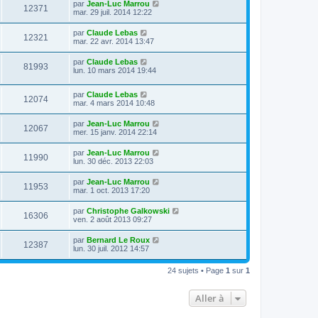
par
Jean-Luc Marrou
12371
mar. 29 juil. 2014 12:22
par
Claude Lebas
12321
mar. 22 avr. 2014 13:47
par
Claude Lebas
81993
lun. 10 mars 2014 19:44
par
Claude Lebas
12074
mar. 4 mars 2014 10:48
par
Jean-Luc Marrou
12067
mer. 15 janv. 2014 22:14
par
Jean-Luc Marrou
11990
lun. 30 déc. 2013 22:03
par
Jean-Luc Marrou
11953
mar. 1 oct. 2013 17:20
par
Christophe Galkowski
16306
ven. 2 août 2013 09:27
par
Bernard Le Roux
12387
lun. 30 juil. 2012 14:57
24 sujets • Page
1
sur
1
Aller à