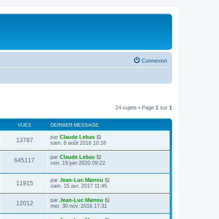
Connexion
24 sujets • Page
1
sur
1
VUES
DERNIER MESSAGE
par
Claude Lebas
13787
sam. 6 août 2016 10:18
par
Claude Lebas
645117
ven. 19 juin 2020 09:22
par
Jean-Luc Marrou
11915
sam. 15 avr. 2017 11:45
par
Jean-Luc Marrou
12012
mer. 30 nov. 2016 17:31