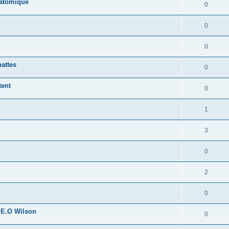
 atomique
0
0
0
pattes
0
tent
0
1
3
0
2
0
 E.O Wilson
0