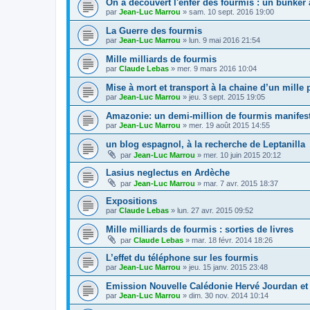
On a découvert l'enfer des fourmis : un bunker
par
Jean-Luc Marrou
»
sam. 10 sept. 2016 19:00
La Guerre des fourmis
par
Jean-Luc Marrou
»
lun. 9 mai 2016 21:54
Mille milliards de fourmis
par
Claude Lebas
»
mer. 9 mars 2016 10:04
Mise à mort et transport à la chaine d’un mille 
par
Jean-Luc Marrou
»
jeu. 3 sept. 2015 19:05
Amazonie: un demi-million de fourmis manifes
par
Jean-Luc Marrou
»
mer. 19 août 2015 14:55
un blog espagnol, à la recherche de Leptanilla
par
Jean-Luc Marrou
»
mer. 10 juin 2015 20:12
Lasius neglectus en Ardèche
par
Jean-Luc Marrou
»
mar. 7 avr. 2015 18:37
Expositions
par
Claude Lebas
»
lun. 27 avr. 2015 09:52
Mille milliards de fourmis : sorties de livres
par
Claude Lebas
»
mar. 18 févr. 2014 18:26
L’effet du téléphone sur les fourmis
par
Jean-Luc Marrou
»
jeu. 15 janv. 2015 23:48
Emission Nouvelle Calédonie Hervé Jourdan et
par
Jean-Luc Marrou
»
dim. 30 nov. 2014 10:14