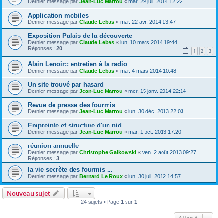
Dernier message par
Jean-Luc Marrou
«
mar. 29 juil. 2014 12:22
Application mobiles
Dernier message par
Claude Lebas
«
mar. 22 avr. 2014 13:47
Exposition Palais de la découverte
Dernier message par
Claude Lebas
«
lun. 10 mars 2014 19:44
Réponses :
20
1
2
3
Alain Lenoir:: entretien à la radio
Dernier message par
Claude Lebas
«
mar. 4 mars 2014 10:48
Un site trouvé par hasard
Dernier message par
Jean-Luc Marrou
«
mer. 15 janv. 2014 22:14
Revue de presse des fourmis
Dernier message par
Jean-Luc Marrou
«
lun. 30 déc. 2013 22:03
Empreinte et structure d'un nid
Dernier message par
Jean-Luc Marrou
«
mar. 1 oct. 2013 17:20
réunion annuelle
Dernier message par
Christophe Galkowski
«
ven. 2 août 2013 09:27
Réponses :
3
la vie secrète des fourmis ...
Dernier message par
Bernard Le Roux
«
lun. 30 juil. 2012 14:57
Nouveau sujet
24 sujets • Page
1
sur
1