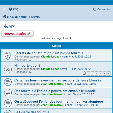
FAQ
Connexion
Index du forum
Divers
Divers
Nouveau sujet
24 sujets • Page
1
sur
1
Sujets
Secrets de construction d'un nid de fourmis
Dernier message par
Claude Lebas
«
sam. 6 août 2016 10:18
Réponses :
1
N'importe quoi ?
Dernier message par
Claude Lebas
«
ven. 19 juin 2020 09:22
Réponses :
55
1
2
3
4
5
6
Certaines fourmis viennent au secours de leurs blessés
Dernier message par
Jean-Luc Marrou
«
sam. 15 avr. 2017 11:45
Des fourmis d'Éthiopie pourraient envahir le monde
Dernier message par
Jean-Luc Marrou
«
mer. 30 nov. 2016 17:31
On a découvert l'enfer des fourmis : un bunker atomique
Dernier message par
Jean-Luc Marrou
«
sam. 10 sept. 2016 19:00
La Guerre des fourmis