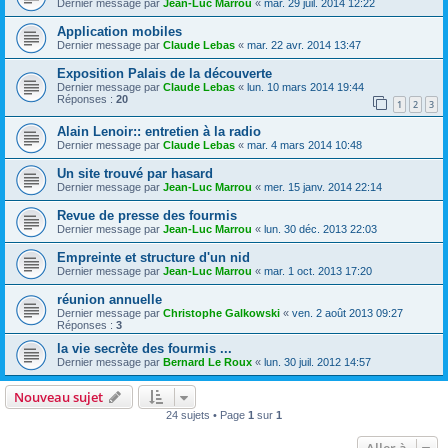
Dernier message par
Jean-Luc Marrou
«
mar. 29 juil. 2014 12:22
Application mobiles
Dernier message par
Claude Lebas
«
mar. 22 avr. 2014 13:47
Exposition Palais de la découverte
Dernier message par
Claude Lebas
«
lun. 10 mars 2014 19:44
Réponses :
20
1
2
3
Alain Lenoir:: entretien à la radio
Dernier message par
Claude Lebas
«
mar. 4 mars 2014 10:48
Un site trouvé par hasard
Dernier message par
Jean-Luc Marrou
«
mer. 15 janv. 2014 22:14
Revue de presse des fourmis
Dernier message par
Jean-Luc Marrou
«
lun. 30 déc. 2013 22:03
Empreinte et structure d'un nid
Dernier message par
Jean-Luc Marrou
«
mar. 1 oct. 2013 17:20
réunion annuelle
Dernier message par
Christophe Galkowski
«
ven. 2 août 2013 09:27
Réponses :
3
la vie secrète des fourmis ...
Dernier message par
Bernard Le Roux
«
lun. 30 juil. 2012 14:57
Nouveau sujet
24 sujets • Page
1
sur
1