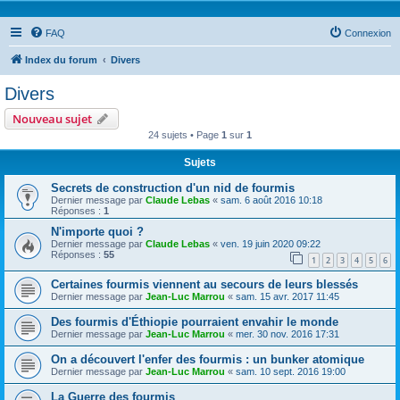
FAQ
Connexion
Index du forum
Divers
Divers
Nouveau sujet
24 sujets • Page
1
sur
1
Sujets
Secrets de construction d'un nid de fourmis
Dernier message par
Claude Lebas
«
sam. 6 août 2016 10:18
Réponses :
1
N'importe quoi ?
Dernier message par
Claude Lebas
«
ven. 19 juin 2020 09:22
Réponses :
55
1
2
3
4
5
6
Certaines fourmis viennent au secours de leurs blessés
Dernier message par
Jean-Luc Marrou
«
sam. 15 avr. 2017 11:45
Des fourmis d'Éthiopie pourraient envahir le monde
Dernier message par
Jean-Luc Marrou
«
mer. 30 nov. 2016 17:31
On a découvert l'enfer des fourmis : un bunker atomique
Dernier message par
Jean-Luc Marrou
«
sam. 10 sept. 2016 19:00
La Guerre des fourmis