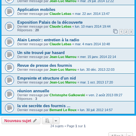
Dernier message par
Jean-Luc Marrou
«
mar. 29 juil. 2014 12:22
Application mobiles
Dernier message par
Claude Lebas
«
mar. 22 avr. 2014 13:47
Exposition Palais de la découverte
Dernier message par
Claude Lebas
«
lun. 10 mars 2014 19:44
Réponses :
20
1
2
3
Alain Lenoir:: entretien à la radio
Dernier message par
Claude Lebas
«
mar. 4 mars 2014 10:48
Un site trouvé par hasard
Dernier message par
Jean-Luc Marrou
«
mer. 15 janv. 2014 22:14
Revue de presse des fourmis
Dernier message par
Jean-Luc Marrou
«
lun. 30 déc. 2013 22:03
Empreinte et structure d'un nid
Dernier message par
Jean-Luc Marrou
«
mar. 1 oct. 2013 17:20
réunion annuelle
Dernier message par
Christophe Galkowski
«
ven. 2 août 2013 09:27
Réponses :
3
la vie secrète des fourmis ...
Dernier message par
Bernard Le Roux
«
lun. 30 juil. 2012 14:57
Nouveau sujet
24 sujets • Page
1
sur
1