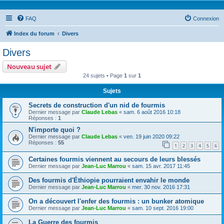
FAQ
Connexion
Index du forum
Divers
Divers
Nouveau sujet
24 sujets • Page
1
sur
1
Sujets
Secrets de construction d'un nid de fourmis
Dernier message par
Claude Lebas
«
sam. 6 août 2016 10:18
Réponses :
1
N'importe quoi ?
Dernier message par
Claude Lebas
«
ven. 19 juin 2020 09:22
Réponses :
55
1
2
3
4
5
6
Certaines fourmis viennent au secours de leurs blessés
Dernier message par
Jean-Luc Marrou
«
sam. 15 avr. 2017 11:45
Des fourmis d'Éthiopie pourraient envahir le monde
Dernier message par
Jean-Luc Marrou
«
mer. 30 nov. 2016 17:31
On a découvert l'enfer des fourmis : un bunker atomique
Dernier message par
Jean-Luc Marrou
«
sam. 10 sept. 2016 19:00
La Guerre des fourmis