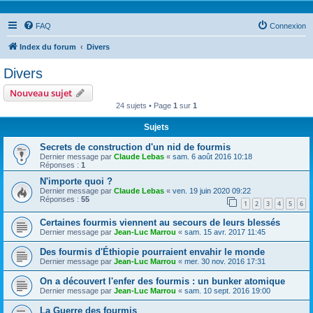
FAQ
Connexion
Index du forum
Divers
Divers
Nouveau sujet
24 sujets • Page
1
sur
1
Sujets
Secrets de construction d'un nid de fourmis
Dernier message par
Claude Lebas
«
sam. 6 août 2016 10:18
Réponses :
1
N'importe quoi ?
Dernier message par
Claude Lebas
«
ven. 19 juin 2020 09:22
Réponses :
55
1
2
3
4
5
6
Certaines fourmis viennent au secours de leurs blessés
Dernier message par
Jean-Luc Marrou
«
sam. 15 avr. 2017 11:45
Des fourmis d'Éthiopie pourraient envahir le monde
Dernier message par
Jean-Luc Marrou
«
mer. 30 nov. 2016 17:31
On a découvert l'enfer des fourmis : un bunker atomique
Dernier message par
Jean-Luc Marrou
«
sam. 10 sept. 2016 19:00
La Guerre des fourmis