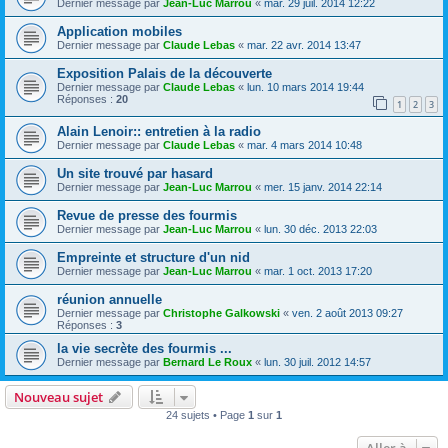
Dernier message par
Jean-Luc Marrou
«
mar. 29 juil. 2014 12:22
Application mobiles
Dernier message par
Claude Lebas
«
mar. 22 avr. 2014 13:47
Exposition Palais de la découverte
Dernier message par
Claude Lebas
«
lun. 10 mars 2014 19:44
Réponses :
20
1
2
3
Alain Lenoir:: entretien à la radio
Dernier message par
Claude Lebas
«
mar. 4 mars 2014 10:48
Un site trouvé par hasard
Dernier message par
Jean-Luc Marrou
«
mer. 15 janv. 2014 22:14
Revue de presse des fourmis
Dernier message par
Jean-Luc Marrou
«
lun. 30 déc. 2013 22:03
Empreinte et structure d'un nid
Dernier message par
Jean-Luc Marrou
«
mar. 1 oct. 2013 17:20
réunion annuelle
Dernier message par
Christophe Galkowski
«
ven. 2 août 2013 09:27
Réponses :
3
la vie secrète des fourmis ...
Dernier message par
Bernard Le Roux
«
lun. 30 juil. 2012 14:57
Nouveau sujet
24 sujets • Page
1
sur
1