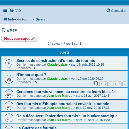
FAQ
Connexion
Index du forum
Divers
Divers
Nouveau sujet
24 sujets • Page
1
sur
1
Sujets
Secrets de construction d'un nid de fourmis
Dernier message par
Claude Lebas
«
sam. 6 août 2016 10:18
Réponses :
1
N'importe quoi ?
Dernier message par
Claude Lebas
«
ven. 19 juin 2020 09:22
Réponses :
55
1
2
3
4
5
6
Certaines fourmis viennent au secours de leurs blessés
Dernier message par
Jean-Luc Marrou
«
sam. 15 avr. 2017 11:45
Des fourmis d'Éthiopie pourraient envahir le monde
Dernier message par
Jean-Luc Marrou
«
mer. 30 nov. 2016 17:31
On a découvert l'enfer des fourmis : un bunker atomique
Dernier message par
Jean-Luc Marrou
«
sam. 10 sept. 2016 19:00
La Guerre des fourmis