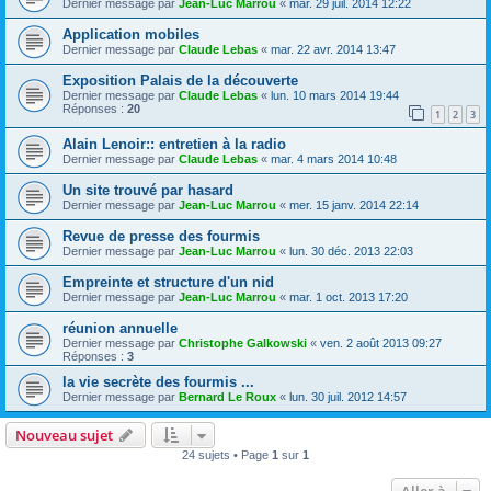
Dernier message par
Jean-Luc Marrou
«
mar. 29 juil. 2014 12:22
Application mobiles
Dernier message par
Claude Lebas
«
mar. 22 avr. 2014 13:47
Exposition Palais de la découverte
Dernier message par
Claude Lebas
«
lun. 10 mars 2014 19:44
Réponses :
20
1
2
3
Alain Lenoir:: entretien à la radio
Dernier message par
Claude Lebas
«
mar. 4 mars 2014 10:48
Un site trouvé par hasard
Dernier message par
Jean-Luc Marrou
«
mer. 15 janv. 2014 22:14
Revue de presse des fourmis
Dernier message par
Jean-Luc Marrou
«
lun. 30 déc. 2013 22:03
Empreinte et structure d'un nid
Dernier message par
Jean-Luc Marrou
«
mar. 1 oct. 2013 17:20
réunion annuelle
Dernier message par
Christophe Galkowski
«
ven. 2 août 2013 09:27
Réponses :
3
la vie secrète des fourmis ...
Dernier message par
Bernard Le Roux
«
lun. 30 juil. 2012 14:57
Nouveau sujet
24 sujets • Page
1
sur
1