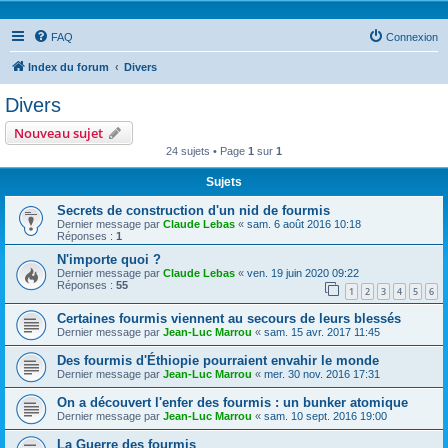
FAQ
Connexion
Index du forum
Divers
Divers
Nouveau sujet
24 sujets • Page
1
sur
1
Sujets
Secrets de construction d'un nid de fourmis
Dernier message par
Claude Lebas
«
sam. 6 août 2016 10:18
Réponses :
1
N'importe quoi ?
Dernier message par
Claude Lebas
«
ven. 19 juin 2020 09:22
Réponses :
55
1
2
3
4
5
6
Certaines fourmis viennent au secours de leurs blessés
Dernier message par
Jean-Luc Marrou
«
sam. 15 avr. 2017 11:45
Des fourmis d'Éthiopie pourraient envahir le monde
Dernier message par
Jean-Luc Marrou
«
mer. 30 nov. 2016 17:31
On a découvert l'enfer des fourmis : un bunker atomique
Dernier message par
Jean-Luc Marrou
«
sam. 10 sept. 2016 19:00
La Guerre des fourmis