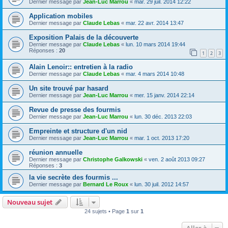
Dernier message par
Jean-Luc Marrou
«
mar. 29 juil. 2014 12:22
Application mobiles
Dernier message par
Claude Lebas
«
mar. 22 avr. 2014 13:47
Exposition Palais de la découverte
Dernier message par
Claude Lebas
«
lun. 10 mars 2014 19:44
Réponses :
20
1
2
3
Alain Lenoir:: entretien à la radio
Dernier message par
Claude Lebas
«
mar. 4 mars 2014 10:48
Un site trouvé par hasard
Dernier message par
Jean-Luc Marrou
«
mer. 15 janv. 2014 22:14
Revue de presse des fourmis
Dernier message par
Jean-Luc Marrou
«
lun. 30 déc. 2013 22:03
Empreinte et structure d'un nid
Dernier message par
Jean-Luc Marrou
«
mar. 1 oct. 2013 17:20
réunion annuelle
Dernier message par
Christophe Galkowski
«
ven. 2 août 2013 09:27
Réponses :
3
la vie secrète des fourmis ...
Dernier message par
Bernard Le Roux
«
lun. 30 juil. 2012 14:57
Nouveau sujet
24 sujets • Page
1
sur
1