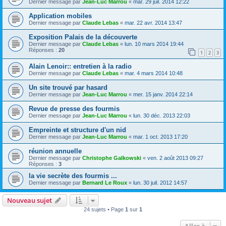
Dernier message par
Jean-Luc Marrou
«
mar. 29 juil. 2014 12:22
Application mobiles
Dernier message par
Claude Lebas
«
mar. 22 avr. 2014 13:47
Exposition Palais de la découverte
Dernier message par
Claude Lebas
«
lun. 10 mars 2014 19:44
Réponses :
20
1
2
3
Alain Lenoir:: entretien à la radio
Dernier message par
Claude Lebas
«
mar. 4 mars 2014 10:48
Un site trouvé par hasard
Dernier message par
Jean-Luc Marrou
«
mer. 15 janv. 2014 22:14
Revue de presse des fourmis
Dernier message par
Jean-Luc Marrou
«
lun. 30 déc. 2013 22:03
Empreinte et structure d'un nid
Dernier message par
Jean-Luc Marrou
«
mar. 1 oct. 2013 17:20
réunion annuelle
Dernier message par
Christophe Galkowski
«
ven. 2 août 2013 09:27
Réponses :
3
la vie secrète des fourmis ...
Dernier message par
Bernard Le Roux
«
lun. 30 juil. 2012 14:57
Nouveau sujet
24 sujets • Page
1
sur
1