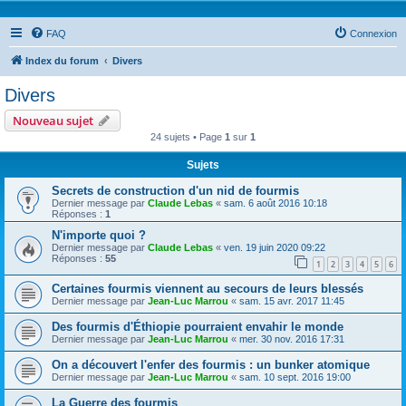
FAQ
Connexion
Index du forum
Divers
Divers
Nouveau sujet
24 sujets • Page
1
sur
1
Sujets
Secrets de construction d'un nid de fourmis
Dernier message par
Claude Lebas
«
sam. 6 août 2016 10:18
Réponses :
1
N'importe quoi ?
Dernier message par
Claude Lebas
«
ven. 19 juin 2020 09:22
Réponses :
55
1
2
3
4
5
6
Certaines fourmis viennent au secours de leurs blessés
Dernier message par
Jean-Luc Marrou
«
sam. 15 avr. 2017 11:45
Des fourmis d'Éthiopie pourraient envahir le monde
Dernier message par
Jean-Luc Marrou
«
mer. 30 nov. 2016 17:31
On a découvert l'enfer des fourmis : un bunker atomique
Dernier message par
Jean-Luc Marrou
«
sam. 10 sept. 2016 19:00
La Guerre des fourmis