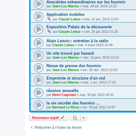
Anecdotes extraordinaires sur les fourmis
par
Jean-Luc Marrou
»
mar. 29 juil. 2014 12:22
Application mobiles
par
Claude Lebas
»
mar. 22 avr. 2014 13:47
Exposition Palais de la découverte
par
Claude Lebas
»
ven. 26 juil. 2013 21:25
Alain Lenoir:: entretien à la radio
par
Claude Lebas
»
mar. 4 mars 2014 10:48
Un site trouvé par hasard
par
Jean-Luc Marrou
»
mer. 15 janv. 2014 22:14
Revue de presse des fourmis
par
Jean-Luc Marrou
»
lun. 30 déc. 2013 22:03
Empreinte et structure d'un nid
par
Jean-Luc Marrou
»
mar. 1 oct. 2013 17:20
réunion annuelle
par
Henri Cagniant
»
mar. 30 juil. 2013 16:32
la vie secrète des fourmis ...
par
Bernard Le Roux
»
lun. 30 juil. 2012 14:57
Nouveau sujet
Retourner à l’index du forum