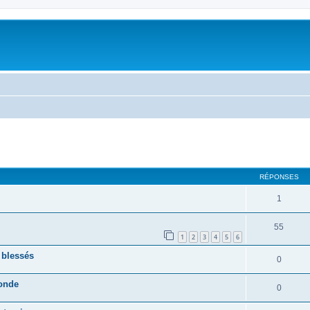
RÉPONSES
1
55
1
2
3
4
5
6
 blessés
0
monde
0