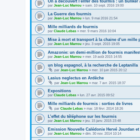
On a découvert l'enfer des fourmis : un bunker
par
Jean-Luc Marrou
»
sam. 10 sept. 2016 19:00
La Guerre des fourmis
par
Jean-Luc Marrou
»
lun. 9 mai 2016 21:54
Mille milliards de fourmis
par
Claude Lebas
»
mer. 9 mars 2016 10:04
Mise à mort et transport à la chaine d’un mille 
par
Jean-Luc Marrou
»
jeu. 3 sept. 2015 19:05
Amazonie: un demi-million de fourmis manifes
par
Jean-Luc Marrou
»
mer. 19 août 2015 14:55
un blog espagnol, à la recherche de Leptanilla
par
Jean-Luc Marrou
»
mer. 10 juin 2015 20:12
Lasius neglectus en Ardèche
par
Jean-Luc Marrou
»
mar. 7 avr. 2015 18:37
Expositions
par
Claude Lebas
»
lun. 27 avr. 2015 09:52
Mille milliards de fourmis : sorties de livres
par
Claude Lebas
»
mar. 18 févr. 2014 18:26
L’effet du téléphone sur les fourmis
par
Jean-Luc Marrou
»
jeu. 15 janv. 2015 23:48
Emission Nouvelle Calédonie Hervé Jourdan et
par
Jean-Luc Marrou
»
dim. 30 nov. 2014 10:14