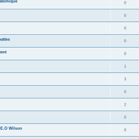
 atomique
0
0
0
pattes
0
tent
0
1
3
0
2
0
 E.O Wilson
0