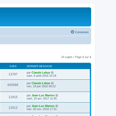
Connexion
24 sujets • Page
1
sur
1
VUES
DERNIER MESSAGE
par
Claude Lebas
13787
sam. 6 août 2016 10:18
par
Claude Lebas
645066
ven. 19 juin 2020 09:22
par
Jean-Luc Marrou
11915
sam. 15 avr. 2017 11:45
par
Jean-Luc Marrou
12012
mer. 30 nov. 2016 17:31