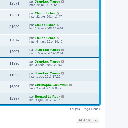
par
Jean-Luc Marrou
12371
mar. 29 juil. 2014 12:22
par
Claude Lebas
12321
mar. 22 avr. 2014 13:47
par
Claude Lebas
81980
lun. 10 mars 2014 19:44
par
Claude Lebas
12074
mar. 4 mars 2014 10:48
par
Jean-Luc Marrou
12067
mer. 15 janv. 2014 22:14
par
Jean-Luc Marrou
11990
lun. 30 déc. 2013 22:03
par
Jean-Luc Marrou
11953
mar. 1 oct. 2013 17:20
par
Christophe Galkowski
16306
ven. 2 août 2013 09:27
par
Bernard Le Roux
12387
lun. 30 juil. 2012 14:57
24 sujets • Page
1
sur
1
Aller à