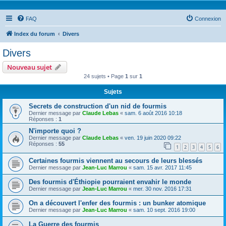
FAQ
Connexion
Index du forum
Divers
Divers
Nouveau sujet
24 sujets • Page
1
sur
1
Sujets
Secrets de construction d'un nid de fourmis
Dernier message par
Claude Lebas
«
sam. 6 août 2016 10:18
Réponses :
1
N'importe quoi ?
Dernier message par
Claude Lebas
«
ven. 19 juin 2020 09:22
Réponses :
55
1
2
3
4
5
6
Certaines fourmis viennent au secours de leurs blessés
Dernier message par
Jean-Luc Marrou
«
sam. 15 avr. 2017 11:45
Des fourmis d'Éthiopie pourraient envahir le monde
Dernier message par
Jean-Luc Marrou
«
mer. 30 nov. 2016 17:31
On a découvert l'enfer des fourmis : un bunker atomique
Dernier message par
Jean-Luc Marrou
«
sam. 10 sept. 2016 19:00
La Guerre des fourmis