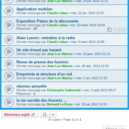
Dernier message par
Jean-Luc Marrou
«
mar. 29 juil. 2014 12:22
Application mobiles
Dernier message par
Claude Lebas
«
mar. 22 avr. 2014 13:47
Exposition Palais de la découverte
Dernier message par
Claude Lebas
«
lun. 10 mars 2014 19:44
Réponses :
20
1
2
3
Alain Lenoir:: entretien à la radio
Dernier message par
Claude Lebas
«
mar. 4 mars 2014 10:48
Un site trouvé par hasard
Dernier message par
Jean-Luc Marrou
«
mer. 15 janv. 2014 22:14
Revue de presse des fourmis
Dernier message par
Jean-Luc Marrou
«
lun. 30 déc. 2013 22:03
Empreinte et structure d'un nid
Dernier message par
Jean-Luc Marrou
«
mar. 1 oct. 2013 17:20
réunion annuelle
Dernier message par
Christophe Galkowski
«
ven. 2 août 2013 09:27
Réponses :
3
la vie secrète des fourmis ...
Dernier message par
Bernard Le Roux
«
lun. 30 juil. 2012 14:57
Nouveau sujet
24 sujets • Page
1
sur
1