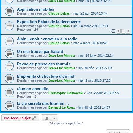
Dernier message par
Jean-Luc Marrou
«
mar. 29 juil. 2014 12:22
Application mobiles
Dernier message par
Claude Lebas
«
mar. 22 avr. 2014 13:47
Exposition Palais de la découverte
Dernier message par
Claude Lebas
«
lun. 10 mars 2014 19:44
Réponses :
20
1
2
3
Alain Lenoir:: entretien à la radio
Dernier message par
Claude Lebas
«
mar. 4 mars 2014 10:48
Un site trouvé par hasard
Dernier message par
Jean-Luc Marrou
«
mer. 15 janv. 2014 22:14
Revue de presse des fourmis
Dernier message par
Jean-Luc Marrou
«
lun. 30 déc. 2013 22:03
Empreinte et structure d'un nid
Dernier message par
Jean-Luc Marrou
«
mar. 1 oct. 2013 17:20
réunion annuelle
Dernier message par
Christophe Galkowski
«
ven. 2 août 2013 09:27
Réponses :
3
la vie secrète des fourmis ...
Dernier message par
Bernard Le Roux
«
lun. 30 juil. 2012 14:57
Nouveau sujet
24 sujets • Page
1
sur
1