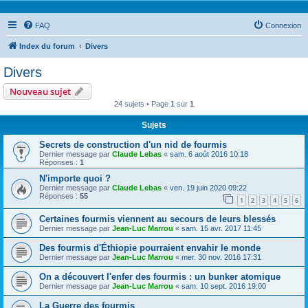
FAQ
Connexion
Index du forum
Divers
Divers
Nouveau sujet
24 sujets • Page
1
sur
1
Sujets
Secrets de construction d'un nid de fourmis
Dernier message par
Claude Lebas
«
sam. 6 août 2016 10:18
Réponses :
1
N'importe quoi ?
Dernier message par
Claude Lebas
«
ven. 19 juin 2020 09:22
Réponses :
55
1
2
3
4
5
6
Certaines fourmis viennent au secours de leurs blessés
Dernier message par
Jean-Luc Marrou
«
sam. 15 avr. 2017 11:45
Des fourmis d'Éthiopie pourraient envahir le monde
Dernier message par
Jean-Luc Marrou
«
mer. 30 nov. 2016 17:31
On a découvert l'enfer des fourmis : un bunker atomique
Dernier message par
Jean-Luc Marrou
«
sam. 10 sept. 2016 19:00
La Guerre des fourmis